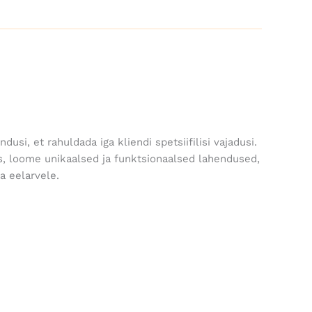
si, et rahuldada iga kliendi spetsiifilisi vajadusi.
s, loome unikaalsed ja funktsionaalsed lahendused,
a eelarvele.