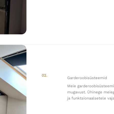
02.
Garderoobisüsteemid
Meie garderoobisüsteemi
mugavust. Ühinege meiega,
ja funktsionaalsetele vaj