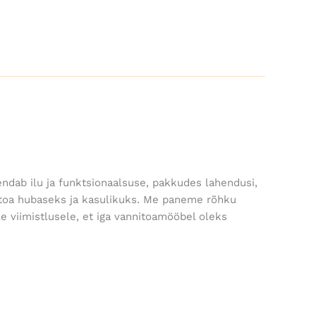
dab ilu ja funktsionaalsuse, pakkudes lahendusi,
toa hubaseks ja kasulikuks. Me paneme rõhku
ele viimistlusele, et iga vannitoamööbel oleks