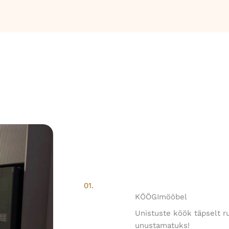
01.
KÖÖGImööbel
Unistuste köök täpselt 
unustamatuks!