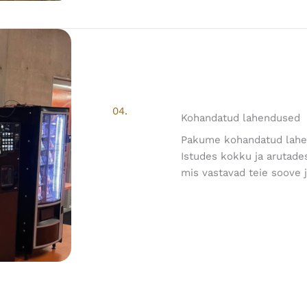
04.
Kohandatud lahendused
Pakume kohandatud lahendu
Istudes kokku ja arutade
mis vastavad teie soove j