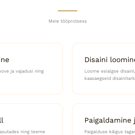
Meie tööprotsess
ine
Disaini loomin
ove ja vajadusi ning
Loome esialgse disaini
kaasaegseid disainitar
l
Paigaldamine j
kasutades ning teeme
Paigalduse käigus taga