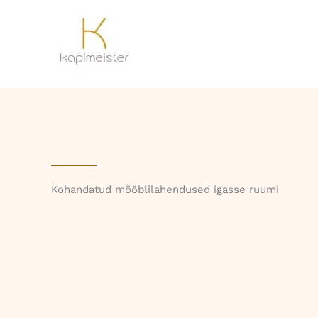
Skip
to
content
Kohandatud mööblilahendused igasse ruumi