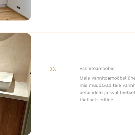
Vannitoamööbel
03.
Meie vannitoamööbel ühen
mis muudavad teie vanni
detailidele ja kvaliteets
tõeliselt eriline.