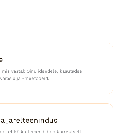
e
, mis vastab Sinu ideedele, kasutades
kvarasid ja -meetodeid.
a järelteenindus
me, et kõik elemendid on korrektselt